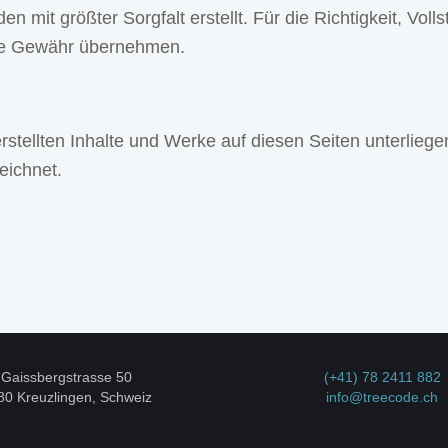
n mit größter Sorgfalt erstellt. Für die Richtigkeit, Volls
ine Gewähr übernehmen.
erstellten Inhalte und Werke auf diesen Seiten unterlieg
eichnet.
Gaissbergstrasse 50
(+41) 78 2411 882
80 Kreuzlingen, Schweiz
info@treecode.ch