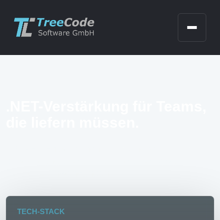
FAQ
Referenzen
Kontakt
Impressum
Datenschutz
.NET-Verstärkung für Teams,
die liefern müssen.
C#/.NET-Entwicklung für bestehende Teams,
gewachsene Codebases und produktive
Business-Anwendungen.
TECH-STACK